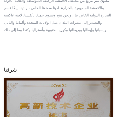
مليون متر مربع من مختلف الأقمشة الرقيقة المتوسطة والعالية الجودة
والأقمشة المصهورة بالحرارة. لدينا مصنعنا الخاص ، ولدينا أيضًا قسم
التجارة الدولية الخاص بنا ، ونحن ننتج ونسوق جميعًا بأنفسنا. لافتة عاكسة
والتصدير إلى عشرات البلدان مثل الولايات المتحدة وألمانيا واليابان
وإسبانيا وإيطاليا وبريطانيا وكوريا الجنوبية وأستراليا وكندا وما إلى ذلك.
شرفنا