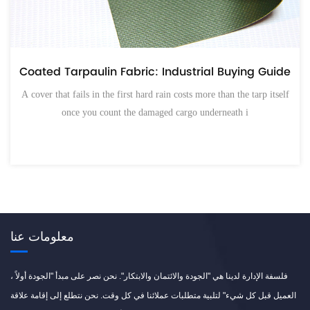
اش المشمع المشارب: دليل المشتري الصناعي
uying Guide
مولة الذي يتسرب في أول أمطار غزيرة يكلف البضائع
 the tarp itself
الت
th i
معلومات عنا
فلسفة الإدارة لدينا هي "الجودة والائتمان والابتكار". نحن نصر على مبدأ "الجودة أولاً ،
العميل قبل كل شيء" لتلبية متطلبات عملائنا في كل وقت. نحن نتطلع إلى إقامة علاقة