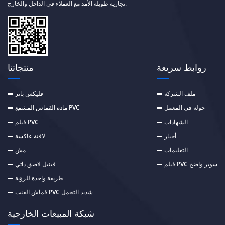
تجارية طويلة الأمد مع العملاء في الداخل والخارج.
روابط سريعة
منتجاتنا
ملف الشركة
فليكس بانر
جولة في المعمل
مادة القماش المشمع PVC
الشهادات
فيلم PVC
أخبار
لافتة عاكسة
التعليمات
مش
فيلم PVC سوبر واضح
فينيل لاصق ذاتي
طريقة واحدة للرؤية
قماش القنب PVC شديد التحمل
شبكة المبيعات الخارجية