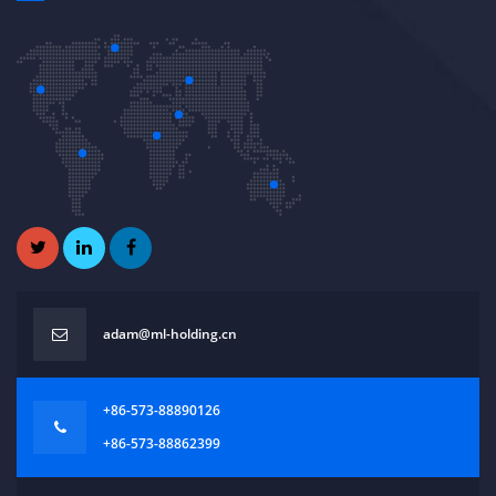
adam@ml-holding.cn
+86-573-88890126
+86-573-88862399